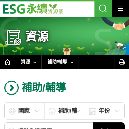
跳
到
主
要
內
容
區
塊
資源
資源
補助/輔導
補助/輔導