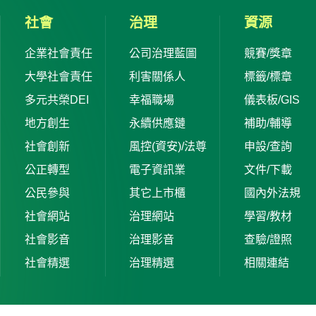
社會
治理
資源
企業社會責任
公司治理藍圖
競賽/獎章
大學社會責任
利害關係人
標籤/標章
多元共榮DEI
幸福職場
儀表板/GIS
地方創生
永續供應鏈
補助/輔導
社會創新
風控(資安)/法尊
申設/查詢
公正轉型
電子資訊業
文件/下載
公民參與
其它上市櫃
國內外法規
社會網站
治理網站
學習/教材
社會影音
治理影音
查驗/證照
社會精選
治理精選
相關連結