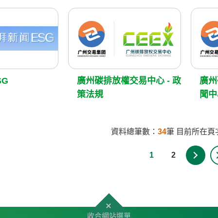
SG
廣州碳排放權交易中心 - 政
廣州
策法規
聞中
資料總筆數：
34
筆 目前所在頁
1
2
收合網站選單