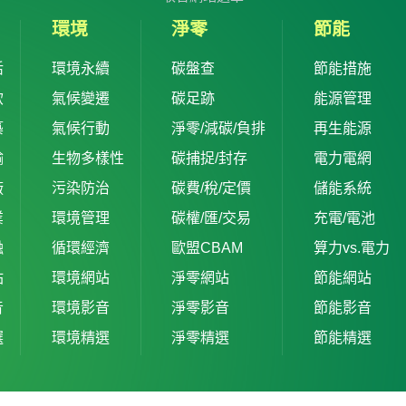
環境
淨零
節能
活
環境永續
碳盤查
節能措施
飲
氣候變遷
碳足跡
能源管理
築
氣候行動
淨零/減碳/負排
再生能源
輸
生物多樣性
碳捕捉/封存
電力電網
廠
污染防治
碳費/稅/定價
儲能系統
業
環境管理
碳權/匯/交易
充電/電池
融
循環經濟
歐盟CBAM
算力vs.電力
站
環境網站
淨零網站
節能網站
音
環境影音
淨零影音
節能影音
選
環境精選
淨零精選
節能精選