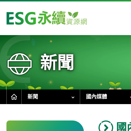
跳
到
主
要
內
容
區
塊
新聞
新聞
國內媒體
國