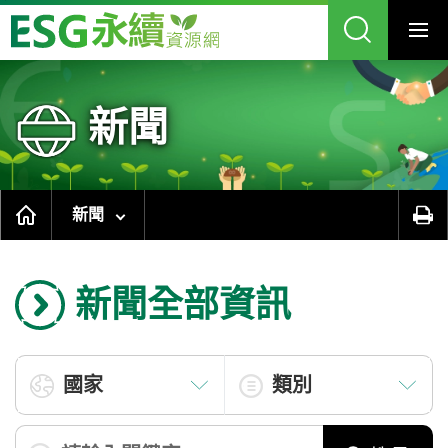
跳
到
主
要
內
容
區
塊
新聞
新聞
新聞全部資訊