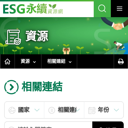
跳
到
主
要
內
容
區
塊
資源
資源
相關連結
相關連結