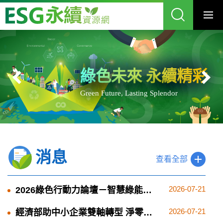
ESG
跳
永
到
續
主
資
要
源
內
網
容
區
塊
食衣住行育樂購行為與消費模
製造業碳盤查、淨零、節能
聯合國永續發展目標 SDGs
經濟部推動2050淨零排放
CBMA碳邊境調整機制
上市櫃公司永續金融
實現校園SDGs永續
綠色未來 永續精彩
式改變
企業減碳一起來、共創美好的未來
淨零排放輔導、淨零案例、企業淨零手冊
國貿署手把手申報教學專區
Green Future, Lasting Splendor
改變小小的生活習慣、創造大大的綠色生活未來
消息
查看全部
2026-07-21
2026綠色行動力論壇－智慧綠能新
紀元｜議程亮點與參與資訊
2026-07-21
經濟部助中小企業雙軸轉型 淨零城