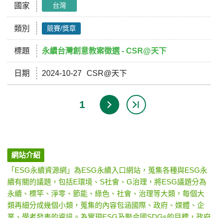
國家
台灣
類別
競賽/獎章
標題
永續台灣創意教案徵選 - CSR@天下
日期
2024-10-27
CSR@天下
1
網站介紹
「ESG永續資源網」為ESG永續入口網站，蒐集各種與ESG永
續有關的議題，包括E環境、S社會、G治理，將ESG議題分為
永續、標竿、淨零、節能、綠色、社會、治理等大類，每個大
類再細分成幾個小類，蒐集的內容包涵國際、政府、媒體、企
業、學者發表的資訊。為實現ESG及聯合國SDGs的目標，政府