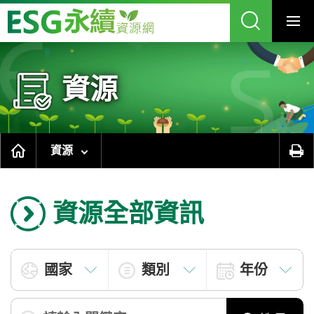
跳
到
主
要
內
容
區
塊
資源
資源
資源全部資訊