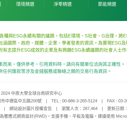
選
環境精選
淨零精選
節能精選
集各種與ESG永續有關的議題，包括E環境、S社會、G治理，將
包涵國際、政府、媒體、企業、學者發表的資訊。為實現ESG及
對有志提升ESG成效的企業及有興趣ESG永續議題的社會人士
集而來，僅供參考，引用資料時，請向有關單位洽詢其正確性。
供任何匯款等涉及金錢服務或聯絡之類的交易行為資訊。
 2024 中原大學全球台商研究中心
壢區中北路200號 | TEL : 00-886-3-265-5124 | FAX : 03-26
|
網站設計圖片授權宣告
| 瀏覽人次：287,464 | 更新日期：20
應式網頁設計(RWD)，支援手機、平板及電腦，建議使用 Microsoft Edge