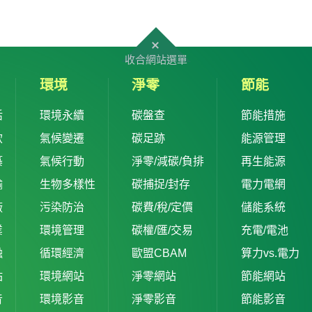
收合網站選單
環境
淨零
節能
活
環境永續
碳盤查
節能措施
飲
氣候變遷
碳足跡
能源管理
築
氣候行動
淨零/減碳/負排
再生能源
輸
生物多樣性
碳捕捉/封存
電力電網
廠
污染防治
碳費/稅/定價
儲能系統
業
環境管理
碳權/匯/交易
充電/電池
融
循環經濟
歐盟CBAM
算力vs.電力
站
環境網站
淨零網站
節能網站
音
環境影音
淨零影音
節能影音