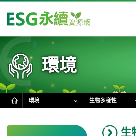
跳
到
主
要
內
容
區
塊
環境
環境
生物多樣性
生