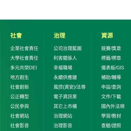
社會
治理
資源
企業社會責任
公司治理藍圖
競賽/獎章
大學社會責任
利害關係人
標籤/標章
多元共榮DEI
幸福職場
儀表板/GIS
地方創生
永續供應鏈
補助/輔導
社會創新
風控(資安)/法尊
申設/查詢
公正轉型
電子資訊業
文件/下載
公民參與
其它上市櫃
國內外法規
社會網站
治理網站
學習/教材
社會影音
治理影音
查驗/證照